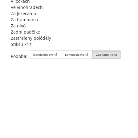
V lóčkách
Ve vinohradech
Za Jeřecama
Za humnama
Za nivó
Zadni padělke
Zastřeleny polóděly
Štiksu křiž
Standardizovaná
Lemmatizovaná
Zaznamenaná
Podoba: