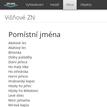
Vyhledávání
Heslář
Obce
Objekty
Višňové ZN
Pomístní jména
Akátové les
Akátový les
Bilovská
Dlóhy polóděly
Dolní Jeřece
Ho maly lóke
Ho střediska
Horní Jeřece
Hrabovský kopec
Hózky ho Jeřec
Hózky ho Mikolovic
Levé dilec
Mezi jamama
Mirová kapla