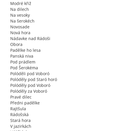
Modré křiž
Na dilech
Na vesoky
Na šerokéch
Novosade
Nová hora
Nádavke nad Rádoši
Obora
Padělke ho lesa
Panská niva
Pod prádlem
Pod Šerokéma
Polóděli pod Voboró
Polóděly pod Staró horó
Polóděly pod Voboró
Polóděly za Voboró
Pravé dilec
Předni padělke
Rajtšula
Rádošská
Stará hora
V jazirkách