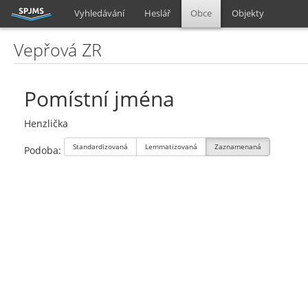
Vyhledávání
Heslář
Obce
Objekty
Vepřová ZR
Pomístní jména
Henzlička
Standardizovaná
Lemmatizovaná
Zaznamenaná
Podoba: