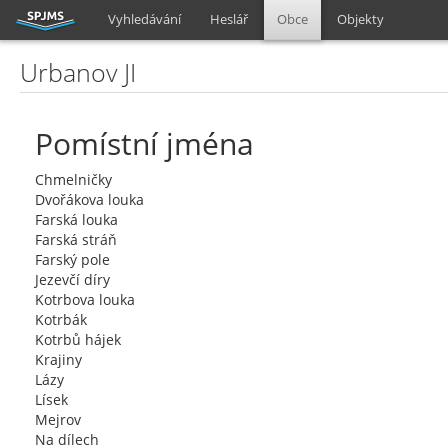
Vyhledávání
Heslář
Obce
Objekty
Urbanov JI
Pomístní jména
Chmelničky
Dvořákova louka
Farská louka
Farská stráň
Farský pole
Jezevčí díry
Kotrbova louka
Kotrbák
Kotrbů hájek
Krajiny
Lázy
Lísek
Mejrov
Na dílech