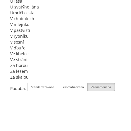
U lesa
U svatýho Jána
Umrlčí cesta
V chobotech
V mlejnku
V pástvišti
V rybníku
V sosní
V ďouře
Ve kbelce
Ve stráni
Za horou
Za lesem
Za skalou
Standardizovaná
Lemmatizovaná
Zaznamenaná
Podoba: