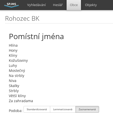
Vyhledávání
Heslář
Obce
Objekty
Rohozec BK
Pomístní jména
Hlína
Hony
Klíny
Kožušoviny
Luhy
Mostečný
Na strbly
Niva
Skalky
Strbly
Větší klíny
Za zahradama
Standardizovaná
Lemmatizovaná
Zaznamenaná
Podoba: