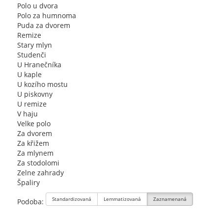
Polo u dvora
Polo za humnoma
Puda za dvorem
Remize
Stary mlyn
Studenči
U Hranečníka
U kaple
U kozího mostu
U piskovny
U remize
V haju
Velke polo
Za dvorem
Za křižem
Za mlynem
Za stodolomi
Zelne zahrady
Špaliry
Standardizovaná
Lemmatizovaná
Zaznamenaná
Podoba: