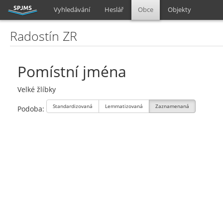
Vyhledávání
Heslář
Obce
Objekty
Radostín ZR
Pomístní jména
Velké žlíbky
Standardizovaná
Lemmatizovaná
Zaznamenaná
Podoba: