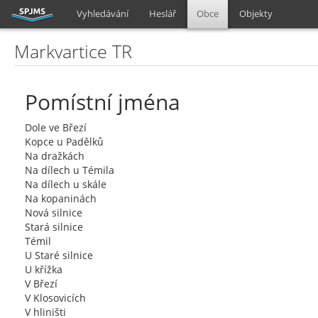
Vyhledávání
Heslář
Obce
Objekty
Markvartice TR
Pomístní jména
Dole ve Březí
Kopce u Padělků
Na dražkách
Na dílech u Témila
Na dílech u skále
Na kopaninách
Nová silnice
Stará silnice
Témil
U Staré silnice
U křížka
V Březí
V Klosovicích
V hliništi