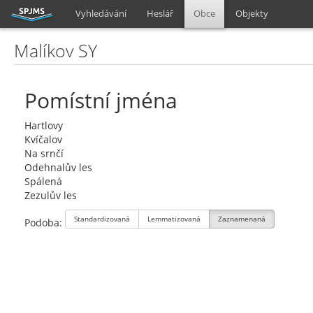
Vyhledávání
Heslář
Obce
Objekty
Malíkov SY
Pomístní jména
Hartlovy
Kvíčalov
Na srnčí
Odehnalův les
Spálená
Zezulův les
Standardizovaná
Lemmatizovaná
Zaznamenaná
Podoba: