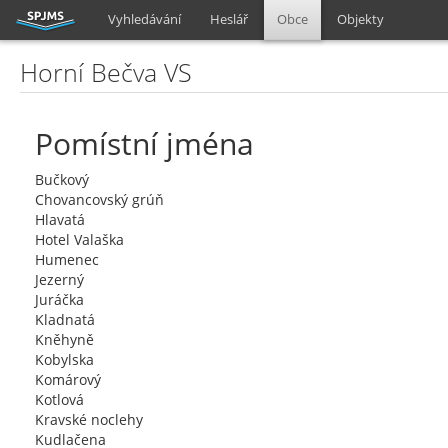
Vyhledávání
Heslář
Obce
Objekty
Horní Bečva VS
Pomístní jména
Bučkový
Chovancovský grúň
Hlavatá
Hotel Valaška
Humenec
Jezerný
Juráčka
Kladnatá
Kněhyně
Kobylska
Komárový
Kotlová
Kravské noclehy
Kudlačena