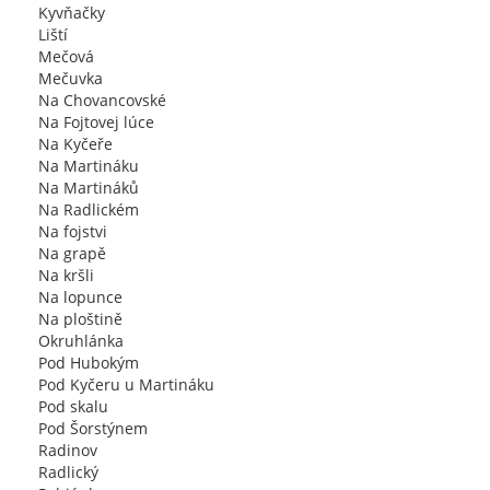
Kyvňačky
Liští
Mečová
Mečuvka
Na Chovancovské
Na Fojtovej lúce
Na Kyčeře
Na Martináku
Na Martináků
Na Radlickém
Na fojstvi
Na grapě
Na kršli
Na lopunce
Na ploštině
Okruhlánka
Pod Hubokým
Pod Kyčeru u Martináku
Pod skalu
Pod Šorstýnem
Radinov
Radlický