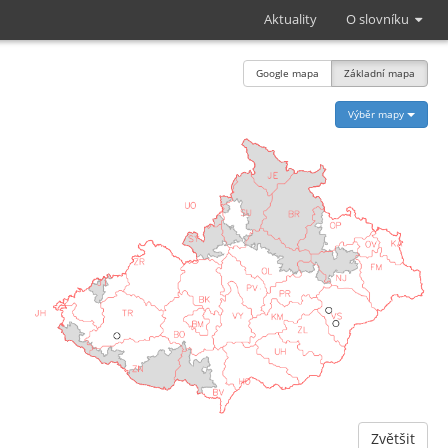
Aktuality
O slovníku
Google mapa
Základní mapa
Výběr mapy
Zvětšit