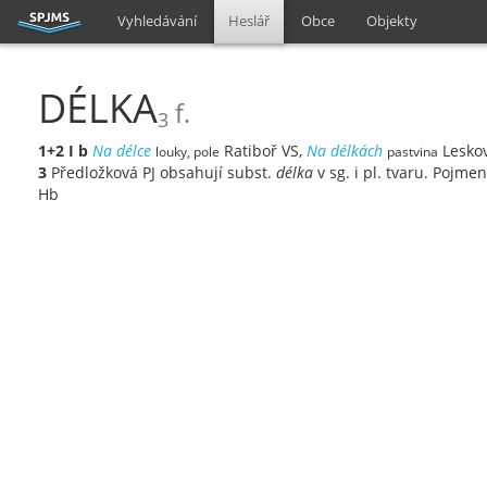
Vyhledávání
Heslář
Obce
Objekty
DÉLKA
f.
3
1+2
I
b
Na délce
Ratiboř VS,
Na délkách
Leskov
louky, pole
pastvina
3
Předložková PJ obsahují subst.
délka
v sg. i pl. tvaru. Pojme
Hb