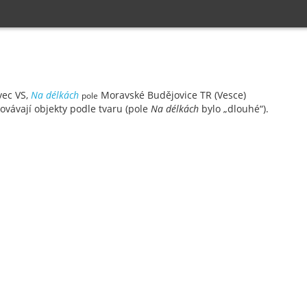
ec VS,
Na délkách
Moravské Budějovice TR (Vesce)
pole
novávají objekty podle tvaru (pole
Na délkách
bylo „dlouhé“).