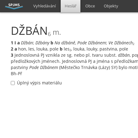
Vyhledávání
Heslář
Obce
Objekty
DŽBÁN
m.
6
1
I
a
Džbán
;
Džbány
b
Na džbáně
,
Pode Džbánem
;
Ve Džbánech
2
2
a
hon, les, louka, pole
b
les
, louka, louky, pastvina, pole
2
3
Jednoslovná PJ vznikla ze sg. nebo pl. tvaru subst.
džbán
, po
předložkových jménech. Jednoslovná PJ a jména s předložka
pastviny
Pode Džbánem
(Městečko Trnávka (Lázy) SY) bylo mo
Bh-Př
Úplný výpis materiálu