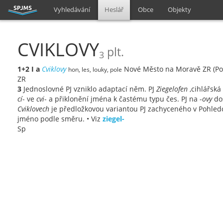
Vyhledávání
Heslář
Obce
Objekty
CVIKLOVY
plt.
3
1+2
I
a
Cviklovy
Nové Město na Moravě ZR (P
hon, les, louky, pole
ZR
3
Jednoslovné PJ vzniklo adaptací něm. PJ
Ziegelofen
‚cihlářská
cí
- ve
cvi
- a přiklonění jména k častému typu čes. PJ na -
ovy
doš
Cviklovech
je předložkovou variantou PJ zachyceného v Pohledci.
jméno podle směru. • Viz
ziegel-
Sp