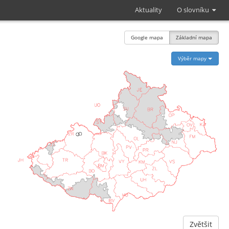
Aktuality
O slovníku
Google mapa
Základní mapa
Výběr mapy
Zvětšit