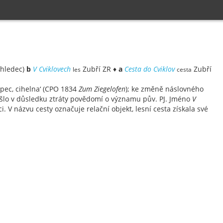
ohledec)
b
V Cviklovech
Zubří ZR ♦
a
Cesta do Cviklov
Zubří
les
cesta
 pec, cihelna‘ (CPO 1834
Zum Ziegelofen
); ke změně náslovného
lo v důsledku ztráty povědomí o významu pův. PJ. Jméno
V
 V názvu cesty označuje relační objekt, lesní cesta získala své