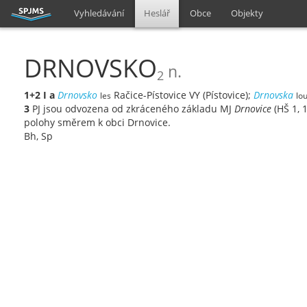
Vyhledávání
Heslář
Obce
Objekty
DRNOVSKO
n.
2
1+2
I
a
Drnovsko
Račice-Pístovice VY (Pístovice);
Drnovska
les
lo
3
PJ jsou odvozena od zkráceného základu MJ
Drnovice
(HŠ 1, 
polohy směrem k obci Drnovice.
Bh, Sp