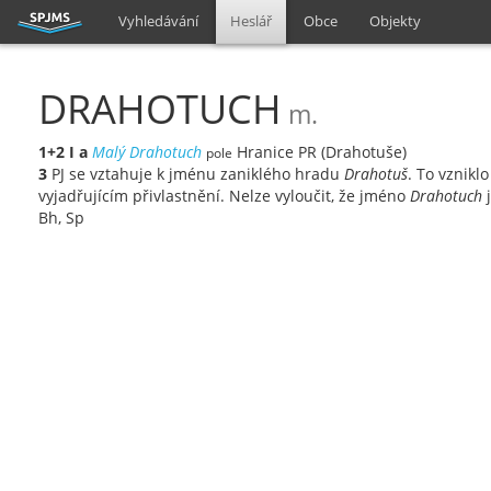
Vyhledávání
Heslář
Obce
Objekty
DRAHOTUCH
m.
1+2
I
a
Malý Drahotuch
Hranice PR (Drahotuše)
pole
3
PJ se vztahuje k jménu zaniklého hradu
Drahotuš
. To vznik
vyjadřujícím přivlastnění. Nelze vyloučit, že jméno
Drahotuch
j
Bh, Sp