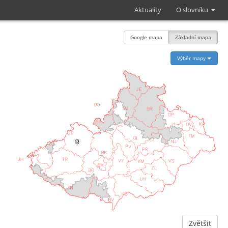
Aktuality
O slovníku
Google mapa
Základní mapa
Výběr mapy
Zvětšit