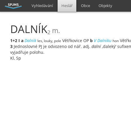
Vyhledávání
Heslář
Obce
Objekty
DALNÍK
m.
2
1+2
I
a
Dalnik
Větřkovice OP
b
V Dalniku
Větřk
les, louky, pole
hon
3
Jednoslovné PJ je odvozeno od nář. adj.
dalní
‚daleký‘ sufix
vyjadřuje polohu.
Kl, Sp