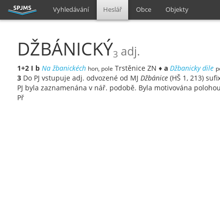
Vyhledávání
Heslář
Obce
Objekty
DŽBÁNICKÝ
adj.
3
1+2
I
b
Na žbanickéch
Trstěnice ZN ♦
a
Džbanicky dile
hon, pole
p
3
Do PJ vstupuje adj. odvozené od MJ
Džbánice
(HŠ 1, 213) suf
PJ byla zaznamenána v nář. podobě. Byla motivována polohou
Př