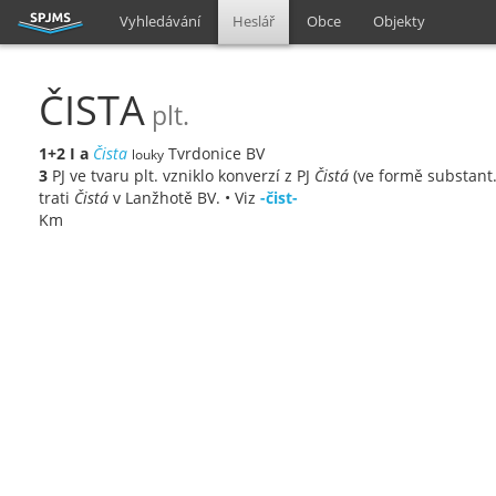
Vyhledávání
Heslář
Obce
Objekty
ČISTA
plt.
1+2
I
a
Čista
Tvrdonice BV
louky
3
PJ ve tvaru plt. vzniklo konverzí z PJ
Čistá
(ve formě substant.
trati
Čistá
v Lanžhotě BV. • Viz
-čist-
Km