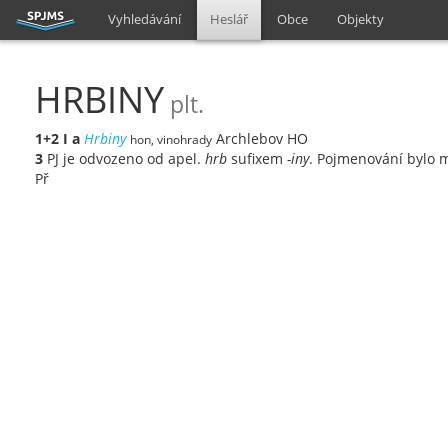
Vyhledávání
Heslář
Obce
Objekty
HRBINY
plt.
1+2
I
a
Hrbiny
Archlebov HO
hon, vinohrady
3
PJ je odvozeno od apel.
hrb
sufixem
-iny
. Pojmenování bylo 
Př