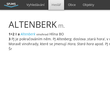
Vyhledávání
Heslář
Obce
Objekty
ALTENBERK
m.
1+2
I
a
Altenberk
Hlína BO
vinohrad
3
PJ je pokračováním něm. PJ
Altenberg
, doslova ‚stará hora‘
Moravě vinohrady, které se jmenují
Hora, Stará hora
apod. PJ 
Šr