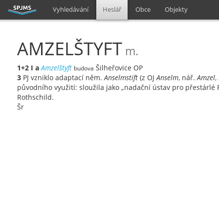
Vyhledávání
Heslář
Obce
Objekty
AMZELŠTYFT
m.
1+2
I
a
Amzelštyft
Šilheřovice OP
budova
3
PJ vzniklo adaptací něm.
Anselmstift
(z OJ
Anselm
, nář.
Amzel
,
původního využití: sloužila jako „nadační ústav pro přestárl
Rothschild.
Šr