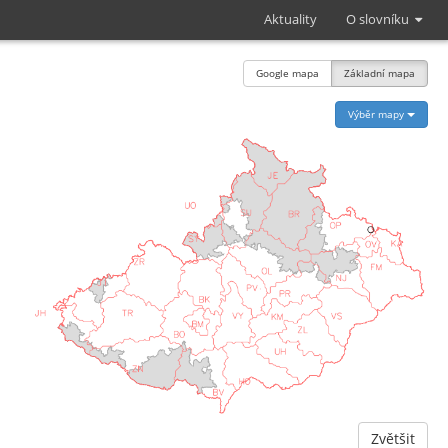
Aktuality
O slovníku
Google mapa
Základní mapa
Výběr mapy
Zvětšit