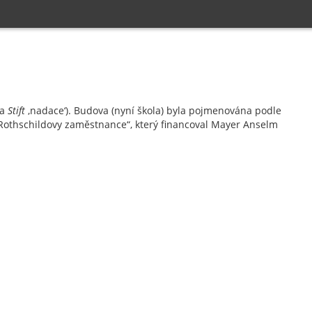
 a
Stift
‚nadace‘). Budova (nyní škola) byla pojmenována podle
é Rothschildovy zaměstnance“, který financoval Mayer Anselm