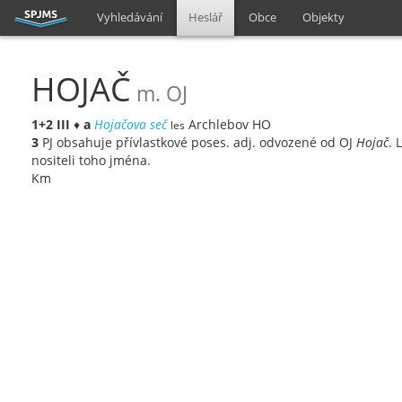
Vyhledávání
Heslář
Obce
Objekty
HOJAČ
m. OJ
1+2
III
♦
a
Hojačova seč
Archlebov HO
les
3
PJ obsahuje přívlastkové poses. adj. odvozené od OJ
Hojač
. 
nositeli toho jména.
Km