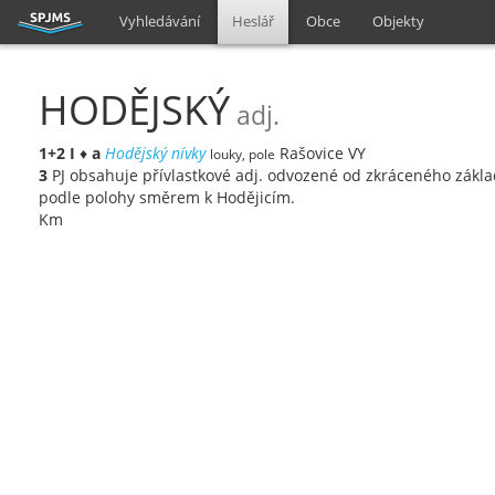
Vyhledávání
Heslář
Obce
Objekty
HODĚJSKÝ
adj.
1+2
I
♦
a
Hodějský nívky
Rašovice VY
louky, pole
3
PJ obsahuje přívlastkové adj. odvozené od zkráceného zákl
podle polohy směrem k Hodějicím.
Km