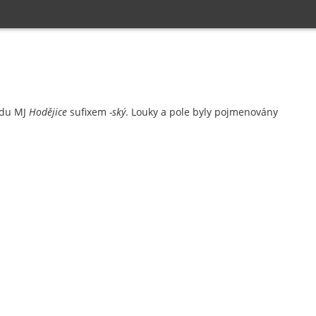
adu MJ
Hodějice
sufixem
-ský
. Louky a pole byly pojmenovány