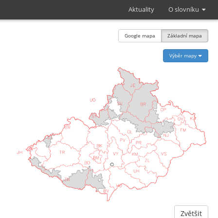
Aktuality
O slovníku
Google mapa
Základní mapa
Výběr mapy
Zvětšit