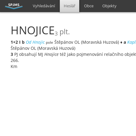
Vyhledávání
Heslář
Obce
Objekty
HNOJICE
plt.
3
1+2
I
b
Od Hnojic
Štěpánov OL (Moravská Huzová) ♦
a
Kapl
pole
Štěpánov OL (Moravská Huzová)
3
PJ obsahují MJ
Hnojice
též jako pojmenování relačního objekt
266.
Km