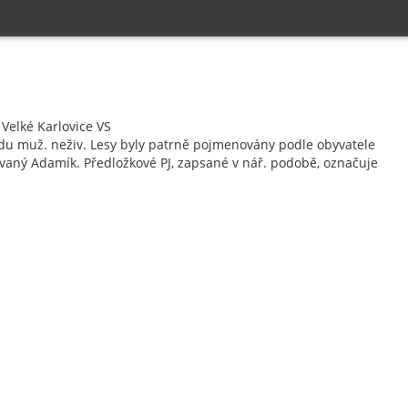
Velké Karlovice VS
du muž. neživ. Lesy byly patrně pojmenovány podle obyvatele
 zvaný Adamík. Předložkové PJ, zapsané v nář. podobě, označuje