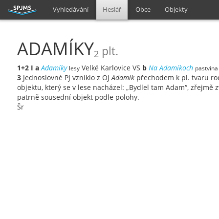
Vyhledávání
Heslář
Obce
Objekty
ADAMÍKY
plt.
2
1+2
I
a
Adamíky
Velké Karlovice VS
b
Na Adamíkoch
lesy
pastvina
3
Jednoslovné PJ vzniklo z OJ
Adamík
přechodem k pl. tvaru ro
objektu, který se v lese nacházel: „Bydlel tam Adam“, zřejmě
patrně sousední objekt podle polohy.
Šr