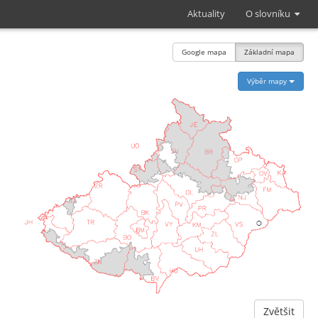
Aktuality
O slovníku
Google mapa
Základní mapa
Výběr mapy
Zvětšit