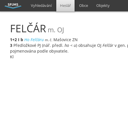
Vyhledávání
Heslář
Obce
Objekty
FELČÁR
m. OJ
1+2
I
b
Ho Felčáru
Mašovice ZN
m. č.
3
Předložkové PJ (nář. předl.
ho
<
u
) obsahuje OJ
Felčár
v gen. 
pojmenována podle obyvatele.
Kl