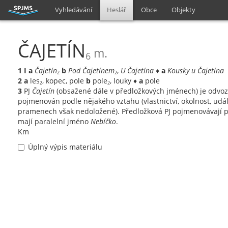
Vyhledávání
Heslář
Obce
Objekty
ČAJETÍN
m.
6
1
I
a
Čajetín
b
Pod Čajetínem
,
U Čajetína
♦
a
Kousky u Čajetína
2
2
2
a
les
, kopec, pole
b
pole
, louky ♦
a
pole
2
2
3
PJ
Čajetín
(obsažené dále v předložkových jménech) je odvo
pojmenován podle nějakého vztahu (vlastnictví, okolnost, událo
pramenech však nedoložené). Předložková PJ pojmenovávají po
mají paralelní jméno
Nebíčko
.
Km
Úplný výpis materiálu